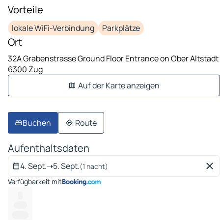
Vorteile
lokale WiFi-Verbindung
Parkplätze
Ort
32A Grabenstrasse Ground Floor Entrance on Ober Altstadt
6300 Zug
Auf der Karte anzeigen
Buchen
Route
Aufenthaltsdaten
4. Sept.
➝
5. Sept.
(1 nacht)
Verfügbarkeit mit
--
------
-------