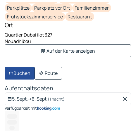
Parkplätze
Parkplatz vor Ort
Familienzimmer
Frühstückszimmerservice
Restaurant
Ort
Quartier Dubai ilot 327
Nouadhibou
Auf der Karte anzeigen
Buchen
Route
Aufenthaltsdaten
5. Sept.
➝
6. Sept.
(1 nacht)
Verfügbarkeit mit
-------
-------
----