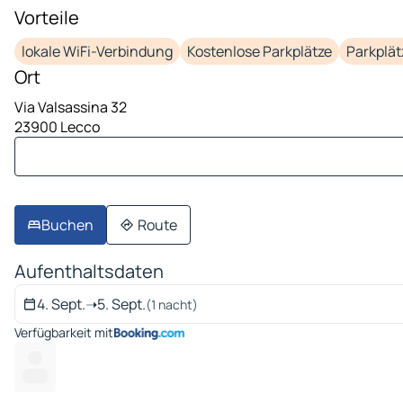
Vorteile
lokale WiFi-Verbindung
Kostenlose Parkplätze
Parkplät
Ort
Via Valsassina 32
23900 Lecco
Buchen
Route
Aufenthaltsdaten
4. Sept.
➝
5. Sept.
(1 nacht)
Verfügbarkeit mit
---
---- --