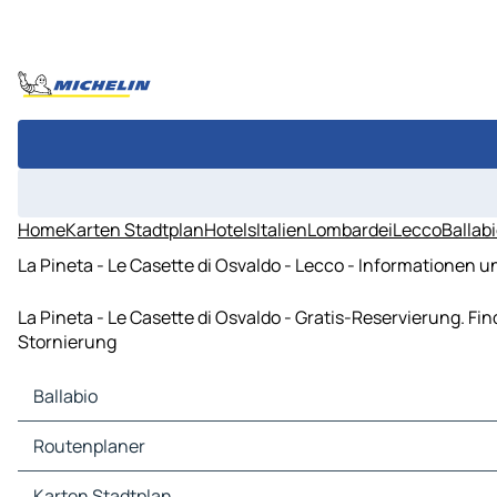
Home
Karten Stadtplan
Hotels
Italien
Lombardei
Lecco
Ballab
La Pineta - Le Casette di Osvaldo - Lecco - Informationen 
La Pineta - Le Casette di Osvaldo - Gratis-Reservierung. F
Stornierung
Ballabio
Ballabio Karten Stadtplan
Routenplaner
Ballabio Verkehr
Ballabio Hotels
Routenplaner Ballabio - Lecco
Karten Stadtplan