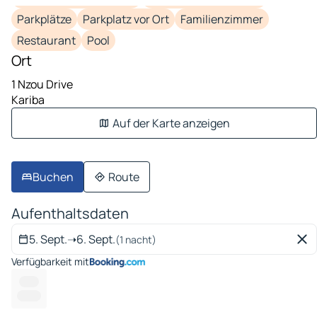
Parkplätze
Parkplatz vor Ort
Familienzimmer
Restaurant
Pool
Ort
1 Nzou Drive
Kariba
Auf der Karte anzeigen
Buchen
Route
Aufenthaltsdaten
5. Sept.
➝
6. Sept.
(1 nacht)
Verfügbarkeit mit
-- ---
-------