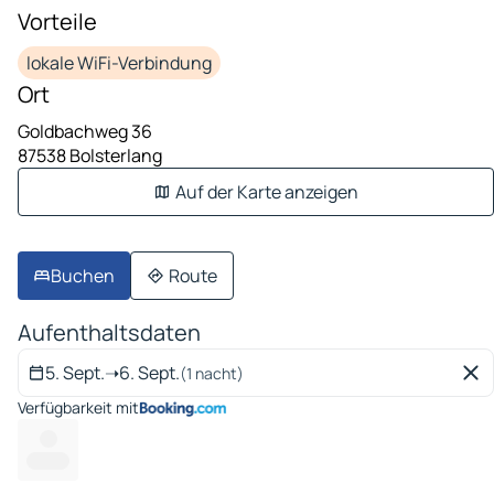
Vorteile
lokale WiFi-Verbindung
Ort
Goldbachweg 36
87538 Bolsterlang
Auf der Karte anzeigen
Buchen
Route
Aufenthaltsdaten
5. Sept.
➝
6. Sept.
(1 nacht)
Verfügbarkeit mit
---
------ --